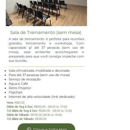
Sala de Treinamento (sem mesa)
A sala de treinamento é perfeita para reuniões
grandes, treinamento e workshops. Com
capacidade p/ até 37 pessoas (sem uso de
mesa), esse ambiente aconchegante e
preparado para que você consiga impactar com
sua reunião.
Sala climatizada, mobiliada e decorada
Para até 37 pessoas (sem uso de mesa)
​Serviço de recepção
Água e Café
Retro Projetor
Flipchart
Internet de alta velocidade (link dedicado)
Hora:
R$85,00
Diária de Seg à Sex:
R$600,00 - (08:00 às 19:00)
1/2 diária de Seg à Sex:
R$300,00 - (08:00 às 13:00)
Diária de Sábado:
R$700,00 (08:00 às 18:00)
1/2 diária de Sábado:
R$350,00
Clique e Saiba Mais