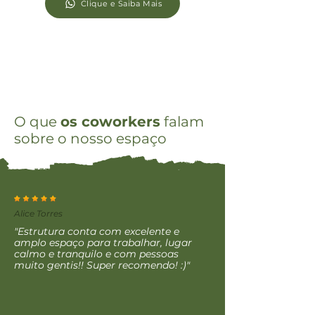
Clique e Saiba Mais
O que
os coworkers
falam
sobre o nosso espaço
Alice Torres
"Estrutura conta com excelente e
amplo espaço para trabalhar, lugar
calmo e tranquilo e com pessoas
muito gentis!! Super recomendo! :)"