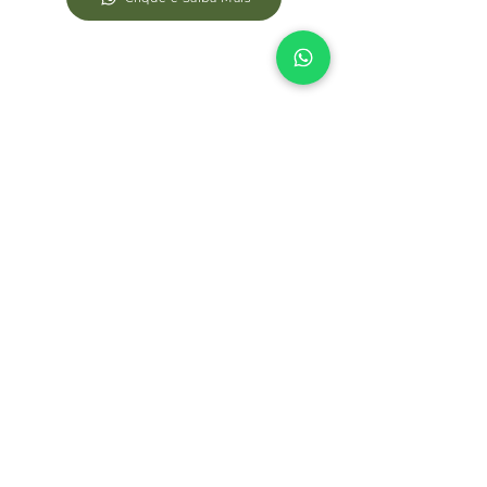
Endereço Fiscal
Destaque sua empresa com nosso endereço
fiscal. Tenha um local de prestígio para registros
de CNPJ e correspondências, sem altos custos.
Endereço para registro fiscal
Gerenciamento de correspondências