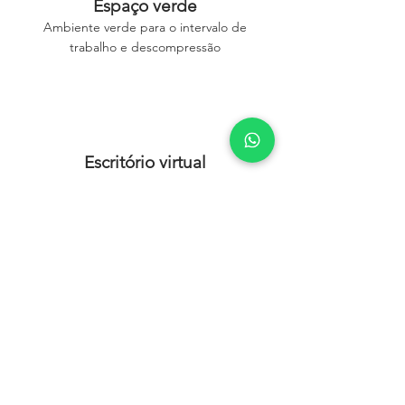
Espaço verde
Ambiente verde para o intervalo de
trabalho e descompressão
Escritório virtual
Você poderá registrar sua empresa
utilizando o nosso endereço fiscal junto a
todos os órgãos de controle, além de
contar com atendimento telefônico
personalizado.
Internet de qualidade