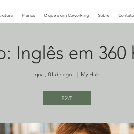
trutura
Planos
O que é um Coworking
Sobre
Contato
o: Inglês em 360 
qua., 01 de ago.
  |  
My Hub
RSVP