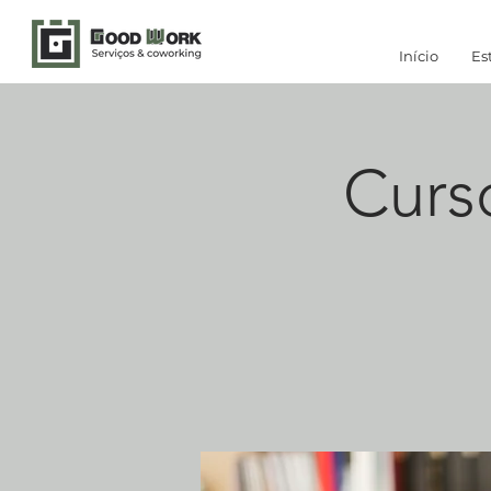
Início
Es
Curs