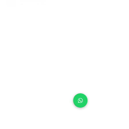
(31) 3183-0020
(31) 99893-4730
contato@goodworkcwk.com.br
Horário de Funcionamento:
Segunda à Sexta: 08:00 às 19:00h
Sábado: 08:00 às 12:00
Rua Uirapiana, 318 - Alípio de Melo - BH - Minas
Gerais - Brasil
Links Úteis:
Sobre o Coworking
O que é um Coworking
Preços e Planos
Estrutura
Contato
Agende uma Visita
Políticas de Privacidade