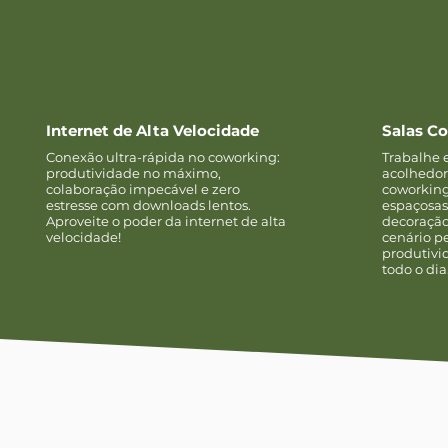
Internet de Alta Velocidade
Salas Co
Conexão ultra-rápida no coworking:
Trabalhe
produtividade no máximo,
acolhedor
colaboração impecável e zero
coworking
estresse com downloads lentos.
espaçosas
Aproveite o poder da internet de alta
decoração
velocidade!
cenário pe
produtivi
todo o dia