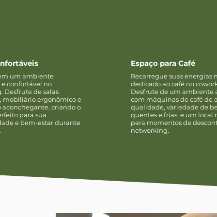
nfortáveis
Espaço para Café
 em um ambiente
Recarregue suas energias 
 e confortável no
dedicado ao café no cowor
. Desfrute de salas
Desfrute de um ambiente 
, mobiliário ergonômico e
com máquinas de café de a
 aconchegante, criando o
qualidade, variedade de b
rfeito para sua
quentes e frias, e um local
dade e bem-estar durante
para momentos de descont
.
networking.