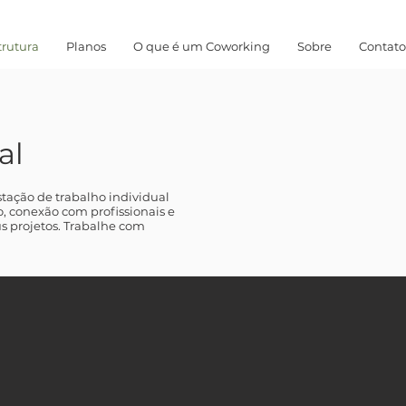
trutura
Planos
O que é um Coworking
Sobre
Contato
al
ação de trabalho individual
 conexão com profissionais e
s projetos. Trabalhe com