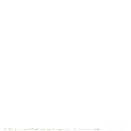
Venha Conhecer o Good Work
Links Úteis:
Sobre o Coworking
O que é um Coworking
Preços e Planos
Estrutura
Contato
Agende uma Visita
Políticas de Privacidade
ng que se adapta à sua rotina. Alugue salas de reunião, escritórios p
praticidade e atendimento personalizado.
© 2025 por Good Work Serviços & Coworking | Site desenvolvido